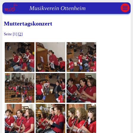
Musikverein Ottenheim
Muttertagskonzert
Seite [1] [
2
]